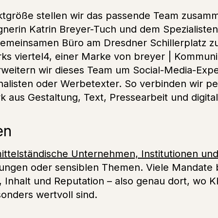
ktgröße stellen wir das passende Team zusamm
gnerin Katrin Breyer-Tuch und dem Spezialiste
gemeinsamen Büro am Dresdner Schillerplatz z
erks viertel4, einer Marke von breyer | Kommun
 erweitern wir dieses Team um Social-Media-Exp
urnalisten oder Werbetexter. So verbinden wir p
 aus Gestaltung, Text, Pressearbeit und digit
en
ittelständische Unternehmen, Institutionen un
stungen oder sensiblen Themen. Viele Mandate
, Inhalt und Reputation – also genau dort, wo K
onders wertvoll sind.